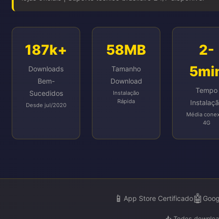
187k+
58MB
2-
5mi
Downloads
Tamanho
Bem-
Download
Tempo
Sucedidos
Instalação
Rápida
Instalaç
Desde jul/2020
Média cone
4G
📱
🤖
App Store Certificado
Goog
📥 Todos download