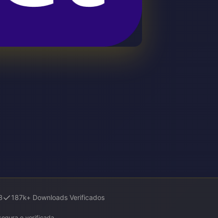
✓
B
187k+ Downloads Verificados
egura e verificada