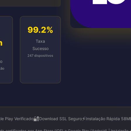
99.2%
n
Taxa
Sucesso
247 dispositivos
ão
xão
🔐
⚡
le Play Verificado
Download SSL Seguro
Instalação Rápida 58M
s certificados por App Store (iOS) e Google Play (Android) | Instalação s