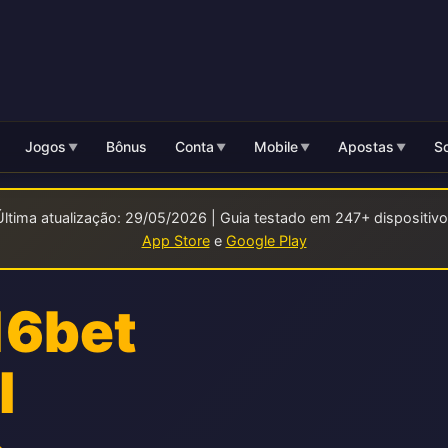
Jogos
Bônus
Conta
Mobile
Apostas
So
▼
▼
▼
▼
Última atualização: 29/05/2026 | Guia testado em 247+ dispositivos
App Store
e
Google Play
16bet
l