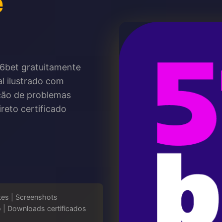
e
516bet gratuitamente
al ilustrado com
ução de problemas
reto certificado
tes | Screenshots
 | Downloads certificados