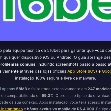
do pela equipe técnica da 516bet para garantir que você c
m qualquer dispositivo iOS ou Android. O guia abrange de
 problemas comuns
, incluindo screenshots passo a passo 
ivamente através das lojas oficiais
App Store (iOS)
e
Goog
instalação 100% segura e livre de malware.
ui apenas
58MB
e foi testado extensivamente em
247 modelos
a de compatibilidade de
99.2%
. O processo típico de download 
ade da sua conexão. Após instalação, você terá acesso insta
 instantâneo
e
bônus exclusivo mobile de R$ 4.000
. Equipe 